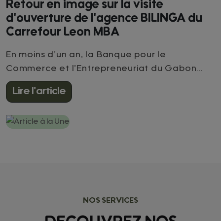
Retour en image sur la visite
d'ouverture de l'agence BILINGA du
Carrefour Leon MBA
En moins d’un an, la Banque pour le
Commerce et l’Entrepreneuriat du Gabon
(BCEG) s’impose comme un acteur structurant
Lire l'article
du financement de proximité. Avec une offre
de crédit bonifié à partir de 5 %, rendue
possible par les dispositifs CATR et FAMAD,
initie par le Président de la République
Gabonaise, Son Excellence Brice Clotaire
Oligui Nguema, la BCEG redéfinit les
standards du financement productif au
service des PME, PMI et entrepreneurs
NOS SERVICES
gabonais. Déploiement territorial : 3 agences