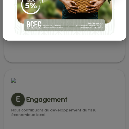
S
Sécurité
Nous garantissons la protection des données et des
actifs de nos clients.
E
Engagement
Nous contribuons au développement du tissu
économique local.