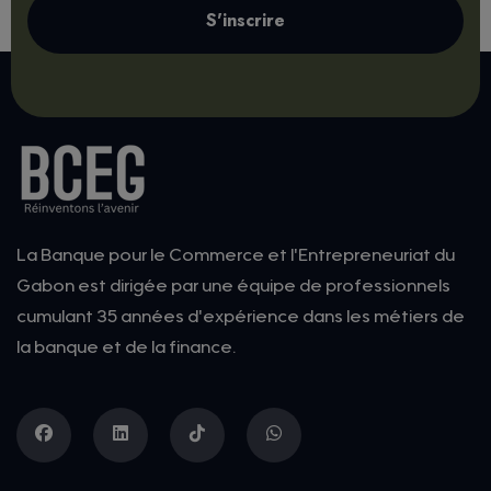
secteur formel ou #informel, afin de mieux
S'inscrire
planifier, structurer et gérer leurs activités.
Les formations se dérouleront du 25 au 30
septembre 2025 au siège de l’ANPI-Gabon.
Les inscriptions sont encore possibles,
saisissez cette dernière opportunité
avant le démarrage.
La Banque pour le Commerce et l'Entrepreneuriat du
Gabon est dirigée par une équipe de professionnels
cumulant 35 années d'expérience dans les métiers de
la banque et de la finance.