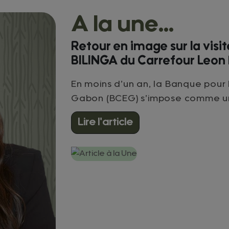
A la une...
Retour en image sur la visi
BILINGA du Carrefour Leo
En moins d’un an, la Banque pour
Gabon (BCEG) s’impose comme un
de proximité. Avec une offre de c
Lire l'article
possible par les dispositifs CATR 
République Gabonaise, Son Excell
BCEG redéfinit les standards du 
PME, PMI et entrepreneurs gabonais. Déploiement territorial : 3 
à Libreville, 1 bureau à Port-Gen
PK11. Financement d’équipements productifs : crédit-bail, crédit
d’investissement, véhicules utilit
professionnels. Accompagnement sur mesure : l’Atelier PME, un dispositif