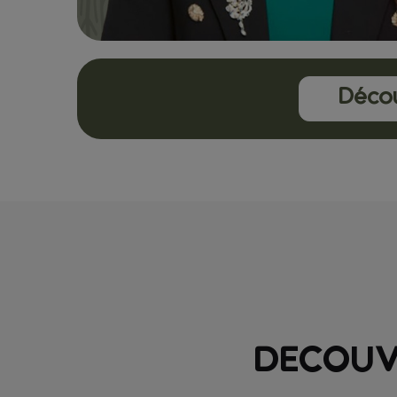
Décou
DECOUVR