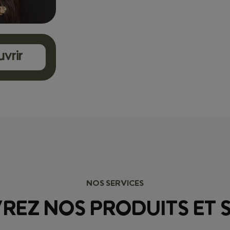
inédit de coaching et de pitchs devant 
distribue pas seulement du crédit.
entrepreneuriales durables.
vrir
NOS SERVICES
EZ NOS PRODUITS ET 