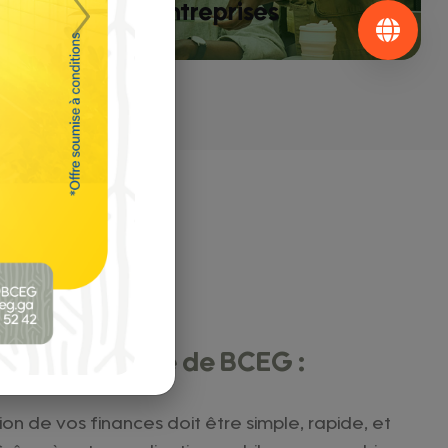
Entreprises
Next
 MAIN
ication mobile de BCEG :
on de vos finances doit être simple, rapide, et