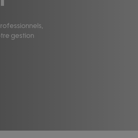
l
rofessionnels,
otre gestion