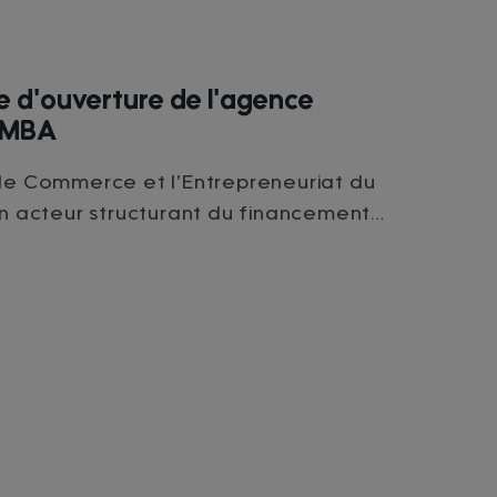
te d'ouverture de l'agence
n MBA
 le Commerce et l’Entrepreneuriat du
 acteur structurant du financement
rédit bonifié à partir de 5 %, rendue
et FAMAD, initie par le Président de la
ence Brice Clotaire Oligui Nguema, la
financement productif au service des
agences
til, et bientôt Moanda, Lambaréné et
aires, machines, matériels