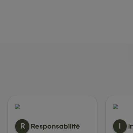
R
I
Responsabilité
I